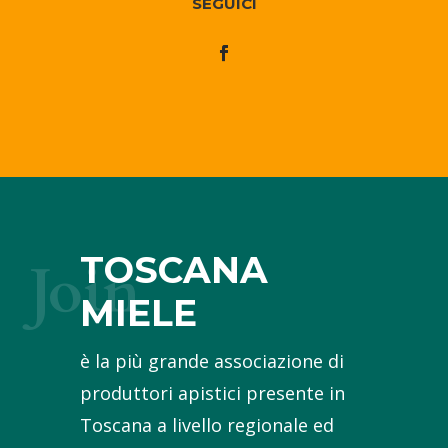
SEGUICI
TOSCANA
Join
MIELE
è la più grande associazione di
produttori apistici presente in
Toscana a livello regionale ed