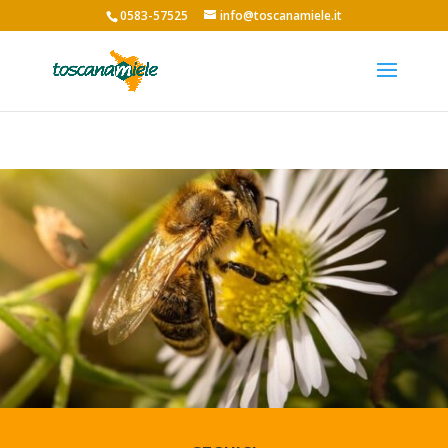
0583-57525
info@toscanamiele.it